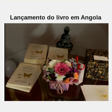
Lançamento do livro em Angola
Inscreve-te aqui para estares presente
Inscreve-te aqui para estares presente
AUTOCONHECIMENTO
AUTOCURA
CURAHOLÍSTICA
DESPERTARDACONSCIÊNCIA
DICLA BURITY
LANÇAMENTODOLIVRO
LIVROINSPIRADOR
LUANDA
NOVEMBROEDITORIAL
PRANA ANGOLA
PRANICHEALING
TODOSPRECISAMOSDECURA