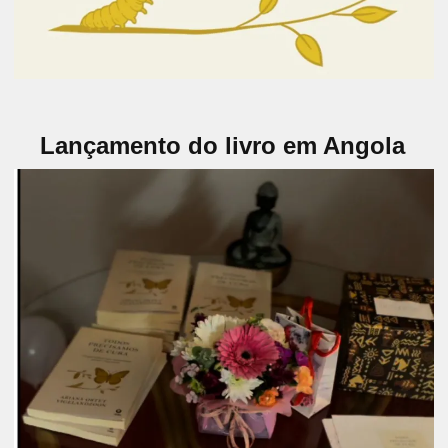
Lançamento do livro em Angola
Inscreve-te aqui para estares presente
Inscreve-te aqui para estares presente
AUTOCONHECIMENTO
AUTOCURA
CURAHOLÍSTICA
DESPERTARDACONSCIÊNCIA
DICLA BURITY
LANÇAMENTODOLIVRO
LIVROINSPIRADOR
LUANDA
NOVEMBROEDITORIAL
PRANA ANGOLA
PRANICHEALING
TODOSPRECISAMOSDECURA