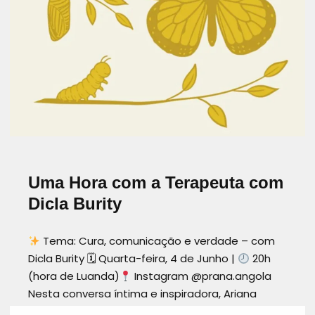
LISBOA
LIVROINSPIRADOR
LUANDA
MARTADECARVALHO
NOVEMBROEDITORIAL
PRANA ANGOLA
PRANICHEALING
TODOSPRECISAMOSDECURA
Uma Hora com a Terapeuta com
Dicla Burity
Tema: Cura, comunicação e verdade – com
Dicla Burity 🗓 Quarta-feira, 4 de Junho |
20h
(hora de Luanda)
Instagram @prana.angola
Nesta conversa íntima e inspiradora, Ariana
Ortet Vigelandzoon recebe Dicla Burity – artista,