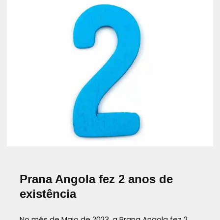
comunicadora 360 e mulher de…
Read more
AUTOCONHECIMENTO
COMUNICAÇÃOCONSCIENTE
DESPERTARDACONSCIÊNCIA
DESPERTARINTERIOR
DICLABURITY
MÉTODOPRANA
TODOSPRECISAMOSDECURA
Prana Angola fez 2 anos de
existência
No mês de Maio de 2023, a Prana Angola fez 2