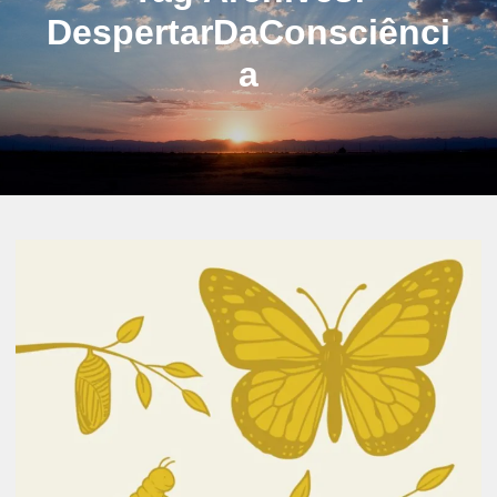
DespertarDaConsciênci
a