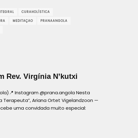
NTEGRAL
CURAHOLÍSTICA
ORA
MEDITAÇAO
PRANAANGOLA
Rev. Virgínia N’kutxi
ngola)📍 Instagram @prana.angola Nesta
a Terapeuta”, Ariana Ortet Vigelandzoon —
recebe uma convidada muito especial: