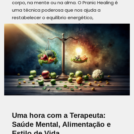
corpo, na mente ou na alma. O Pranic Healing é
uma técnica poderosa que nos ajuda a
restabelecer o equilíbrio energético,
promovendo bem-estar e saúde…
Read more
BEM ESTAR
CURA ENERGÉTICA
CURA PRÂNICA
CURSO
CURSO CURA PRÂNICA BÁSICO
DESPERTAR DA CONSCIÊNCIA
NOVEMBRO
PRANA ANGOLA
PRANIC HEALING
REALIZAÇÃO PESSOAL
TWIN HEARTS MEDITAÇÃO
Uma hora com a Terapeuta:
Saúde Mental, Alimentação e
Estilo de Vida