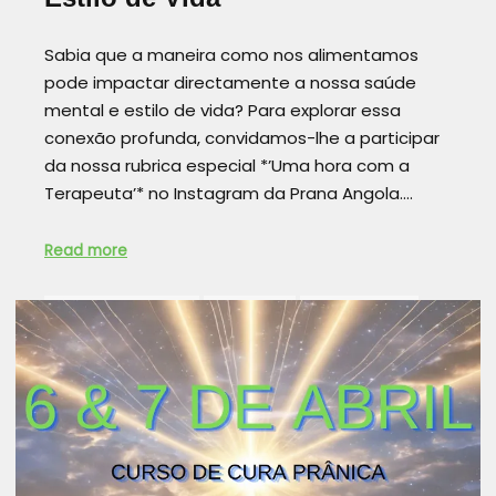
Sabia que a maneira como nos alimentamos
pode impactar directamente a nossa saúde
mental e estilo de vida? Para explorar essa
conexão profunda, convidamos-lhe a participar
da nossa rubrica especial *’Uma hora com a
Terapeuta’* no Instagram da Prana Angola.…
Read more
AUTOCONHECIMENTO
BEM ESTAR
CASAISFELIZES
CURA ENERGÉTICA
CURA PRÂNICA
DESPERTAR DA CONSCIÊNCIA
DEZEMBRO
INTIMIDADE
MEDITAÇAO
PRANA ANGOLA
PRANIC HEALING
REALIZAÇÃO PESSOAL
RELACIONAMENTOSAUDÁVEL
RETIRO
TERAPIADECASAL
UMAHORACOMATERAPEUTA