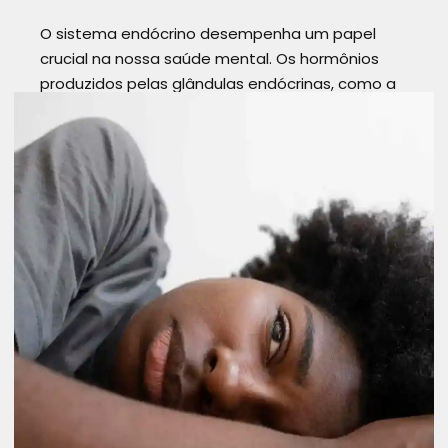
O sistema endócrino desempenha um papel
crucial na nossa saúde mental. Os hormônios
produzidos pelas glândulas endócrinas, como a
glândula pituitária, a tireoide e as glândulas
suprarrenais, desempenham um papel
importante na regulação do humor, emoções e
estresse. Desregulações no…
Read more
AUTOCONHECIMENTO
PRANA ANGOLA
UMAHORACOMATERAPEUTA