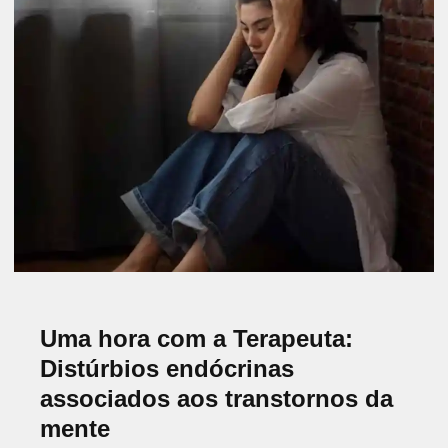
depressão, ansiedade, transtorno de estresse
pós-traumático e transtorno bipolar. Por
exemplo, a insônia é um sintoma…
Read more
AUTOCONHECIMENTO
PRANA ANGOLA
UMAHORACOMATERAPEUTA
Uma hora com a Terapeuta:
Distúrbios endócrinas
associados aos transtornos da
mente