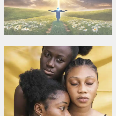
Curso de Cura Prânica nos dias
6 e 7 de Abril
BEM ESTAR
CURA ENERGÉTICA
CURA PRÂNICA
CURSO
CURSO CURA PRÂNICA BÁSICO
DESPERTAR DA CONSCIÊNCIA
DEZEMBRO
PRANA ANGOLA
PRANIC HEALING
REALIZAÇÃO PESSOAL
TWIN HEARTS MEDITAÇÃO