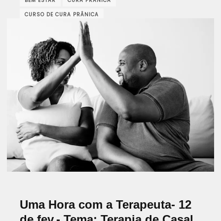
BEM ESTAR
CURA PRÂNICA
CURSO DE CURA PRÂNICA
CURSOS DE SAÚDE EM ANGOLA
DESENVOLVIMENTO PESSOAL
ENERGIA VITAL
EQUILÍBRIO ENERGÉTICO
ESPIRITUALIDADE E CURA
FORMAÇÃO EM CURA ENERGÉTICA
MEDITAÇAO
PRANA ANGOLA
PRANIC HEALING ANGOLA
PRANIC HEALING TRAINING
SAÚDE HOLÍSTICA
SAÚDE INTEGRATIVA
TERAPIA ALTERNATIVA
WORKSHOP HOLÍSTICO
Uma Hora com a Terapeuta- 12
de fev.- Tema: Terapia de Casal