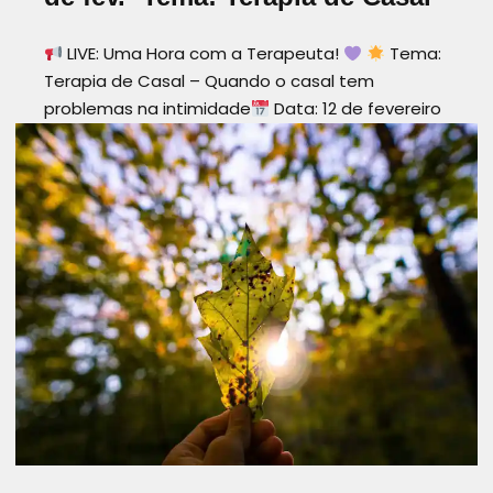
LIVE: Uma Hora com a Terapeuta!
Tema:
Terapia de Casal – Quando o casal tem
problemas na intimidade
Data: 12 de fevereiro
Hora: 20h (Angola)
Onde: Instagram da
@prana.angola A intimidade é um dos pilares
mais importantes…
Read more
AUTOCONHECIMENTO
CASAISFELIZES
INTIMIDADE
PRANA ANGOLA
RELACIONAMENTOSAUDÁVEL
TERAPIADECASAL
UMAHORACOMATERAPEUTA