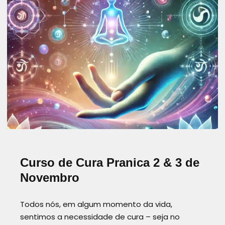
EQUILÍBRIO ENERGÉTICO
ESPIRITUALIDADE E CURA
FORMAÇÃO EM CURA ENERGÉTICA
MEDITAÇAO
PRANA ANGOLA
PRANIC HEALING ANGOLA
PRANIC HEALING TRAINING
SAÚDE HOLÍSTICA
SAÚDE INTEGRATIVA
TERAPIA ALTERNATIVA
WORKSHOP HOLÍSTICO
Curso de Cura Pranica 2 & 3 de
Novembro
Todos nós, em algum momento da vida,
sentimos a necessidade de cura – seja no