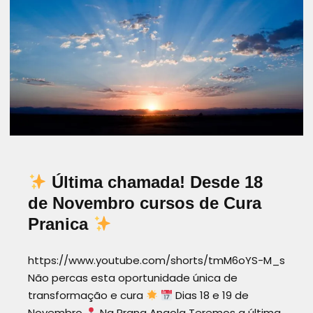
CURAENERGÉTICA
DESENVOLVIMENTOPESSOAL
HEALINGJOURNEY
INTELIGENCIASPIRITUAL
LIVROSQUEINSPIRAM
MULHERESQUEINSPIRAM
PRANA
PRANAANGOLA
PRANICHEALING
Última chamada! Desde 18
de Novembro cursos de Cura
Pranica
https://www.youtube.com/shorts/tmM6oYS-M_s
Não percas esta oportunidade única de
transformação e cura
Dias 18 e 19 de
Novembro
Na Prana Angola Teremos a última